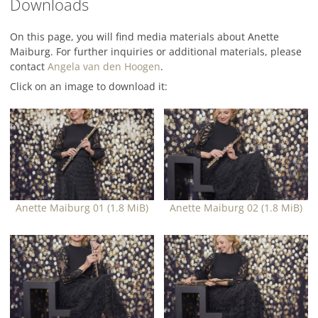
Downloads
On this page, you will find media materials about Anette
Maiburg. For further inquiries or additional materials, please
contact
Angela van den Hoogen
.
Click on an image to download it:
Anette Maiburg 01
(1.8 MiB)
Anette Maiburg 02
(1.8 MiB)