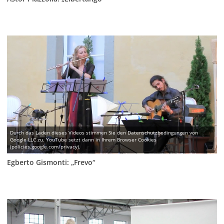
Egberto Gismonti: „Frevo“