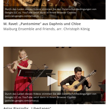
M. Ravel: „Pantomime” aus Daphnis und Chloe
Maiburg Ensemble and Friends, arr. Christoph König
Astor Piazzolla: „Libertango“