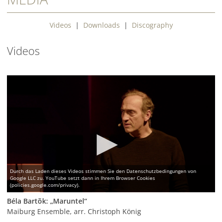
Videos
|
Downloads
|
Discography
Videos
Béla Bartõk: „Maruntel“
Maiburg Ensemble, arr. Christoph König